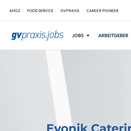
AHGZ
FOODSERVICE
GVPRAXIS
CAREER PIONEER
JOBS
ARBEITGEBER
Evonik Cater