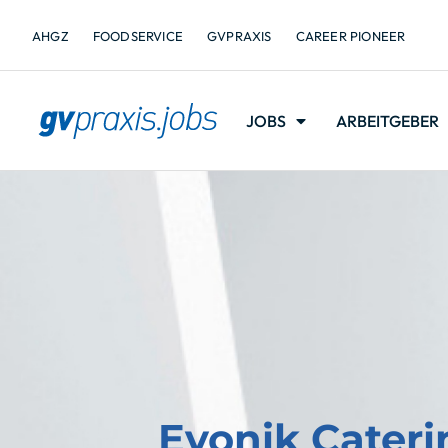
AHGZ
FOODSERVICE
GVPRAXIS
CAREER PIONEER
JOBS
ARBEITGEBER
Evonik Cater