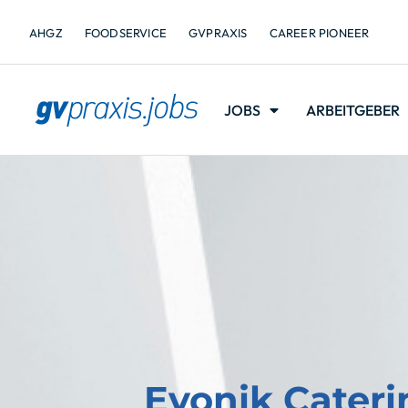
AHGZ
FOODSERVICE
GVPRAXIS
CAREER PIONEER
JOBS
ARBEITGEBER
Evonik Cater