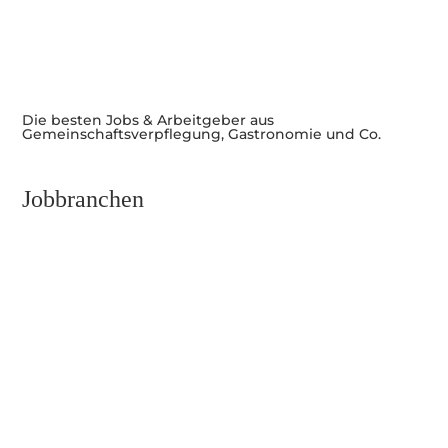
Die besten Jobs & Arbeitgeber aus
Gemeinschaftsverpflegung, Gastronomie und Co.
Jobbranchen
Führungskräfte und Management
Kunst, Kultur und Events
Service & Bar
Küche
Empfang und Reservierung
Verwaltung