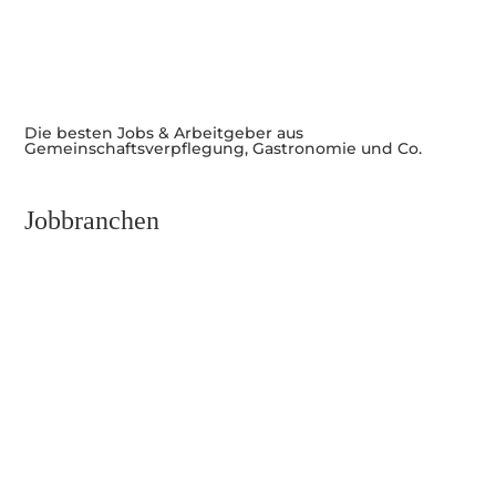
Die besten Jobs & Arbeitgeber aus
Gemeinschaftsverpflegung, Gastronomie und Co.
Jobbranchen
Führungskräfte und Management
Kunst, Kultur und Events
Service & Bar
Küche
Empfang und Reservierung
Verwaltung