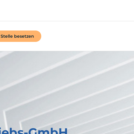
Stelle besetzen
riebs-GmbH