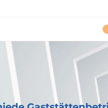
miede Gaststättenbet