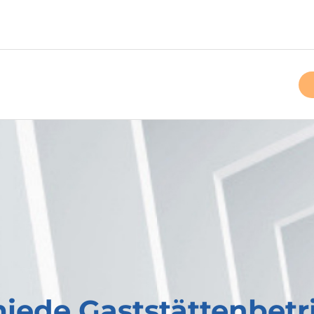
miede Gaststättenbet