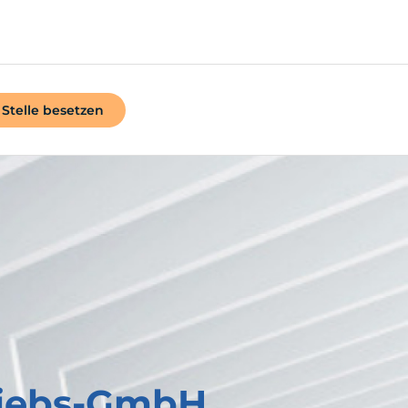
Stelle besetzen
riebs-GmbH