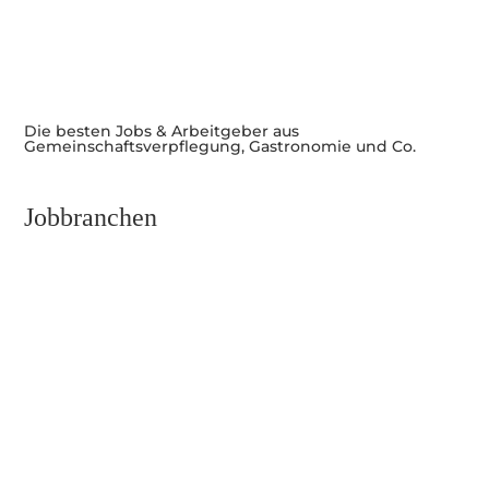
Die besten Jobs & Arbeitgeber aus
Gemeinschaftsverpflegung, Gastronomie und Co.
Jobbranchen
Führungskräfte und Management
Kunst, Kultur und Events
Service & Bar
Küche
Empfang und Reservierung
Verwaltung