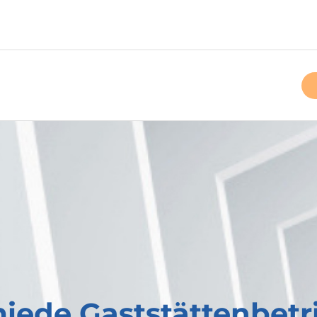
miede Gaststättenbet