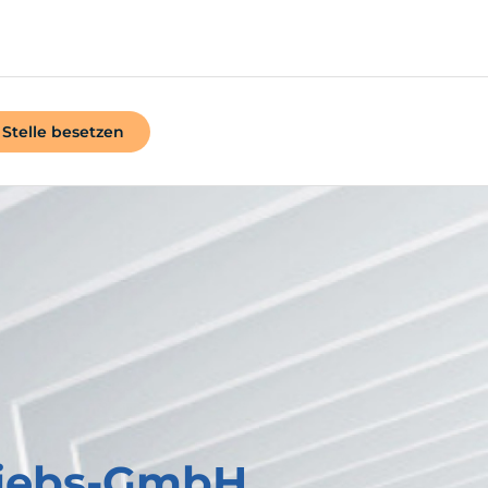
Stelle besetzen
riebs-GmbH