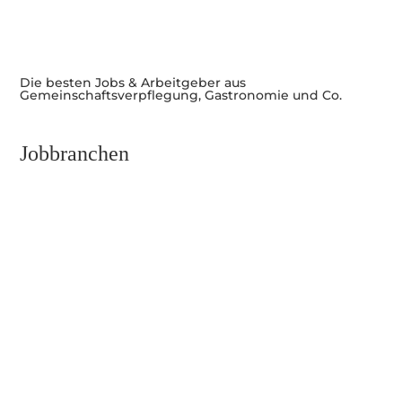
Die besten Jobs & Arbeitgeber aus
Gemeinschaftsverpflegung, Gastronomie und Co.
Jobbranchen
Führungskräfte und Management
Kunst, Kultur und Events
Service & Bar
Küche
Empfang und Reservierung
Verwaltung